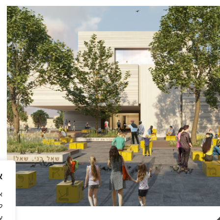
א
ל
ע