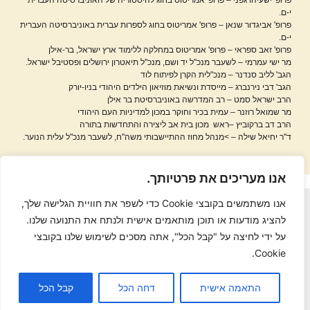
י-ם.
פרופ' אביגדור שנאן –
פרופ' אמריטוס בחוג לספרות עברית באוניברסיטה העברית
י-ם.
פרופ' זאב ספראי –
פרופ' אמריטוס במחלקה ללימוד ארץ ישראל, בר-אילן
מר ישי עמרמי –
לשעבר מנכ"ל יד ושם, מנכ"ל תיאטרון ירושלים ופסטיבל ישראל.
הגב' לליב סנדנר –
מנכ"לית הקרן לפיתוח לוד
הגב' דבי נירנברג –
מייסדת ונשיאת מוזיאון הילדים היהודי בניו-יורק
הרב ישראל סמט –
רב המדרשה באוניברסיטת בר אילן
מר שמואל רוזנר –
עמית בכיר וחוקר במכון למדיניות העם היהודי
הרב דב ברקוביץ –
ראש מכון בית אב ליצירה והתחדשות בתורה
ד"ר יחיאל שילה –
>מנהל מחוז ההתיישבותי משה"ח, לשעבר מנכ"ל עלית הנוער.
אנו מעריכים את פרטיותך.
אנו משתמשים בקובצי Cookie כדי לשפר את חוויית הגלישה שלך,
להציג מודעות או תוכן מותאמים אישית ולנתח את התנועה שלנו.
על ידי לחיצה על "קבל הכל", אתה מסכים לשימוש שלנו בקובצי
Cookie.
אימייל: office@adrabalod.org
התאמה אישית
דחה הכל
קבל הכל